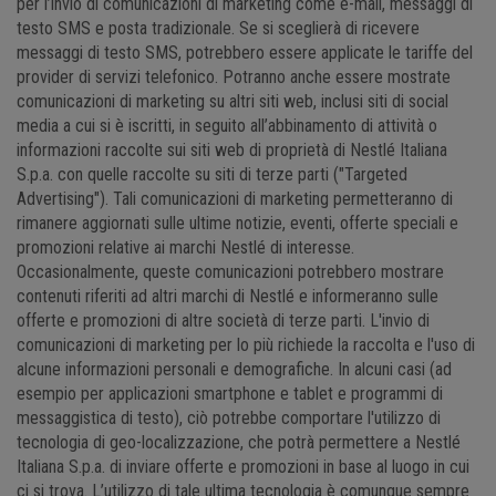
per l’invio di comunicazioni di marketing come e-mail, messaggi di
testo SMS e posta tradizionale. Se si sceglierà di ricevere
messaggi di testo SMS, potrebbero essere applicate le tariffe del
provider di servizi telefonico. Potranno anche essere mostrate
comunicazioni di marketing su altri siti web, inclusi siti di social
media a cui si è iscritti, in seguito all’abbinamento di attività o
informazioni raccolte sui siti web di proprietà di Nestlé Italiana
S.p.a. con quelle raccolte su siti di terze parti ("Targeted
Advertising"). Tali comunicazioni di marketing permetteranno di
rimanere aggiornati sulle ultime notizie, eventi, offerte speciali e
promozioni relative ai marchi Nestlé di interesse.
Occasionalmente, queste comunicazioni potrebbero mostrare
contenuti riferiti ad altri marchi di Nestlé e informeranno sulle
offerte e promozioni di altre società di terze parti. L'invio di
comunicazioni di marketing per lo più richiede la raccolta e l'uso di
alcune informazioni personali e demografiche. In alcuni casi (ad
esempio per applicazioni smartphone e tablet e programmi di
messaggistica di testo), ciò potrebbe comportare l'utilizzo di
tecnologia di geo-localizzazione, che potrà permettere a Nestlé
Italiana S.p.a. di inviare offerte e promozioni in base al luogo in cui
ci si trova. L’utilizzo di tale ultima tecnologia è comunque sempre