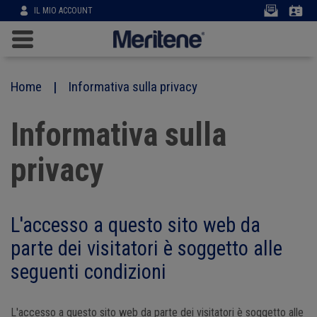
User
IL MIO ACCOUNT
account
menu
Main
navigation
Salta
al
Home
Informativa sulla privacy
contenuto
principale
Informativa sulla
privacy
L'accesso a questo sito web da
parte dei visitatori è soggetto alle
seguenti condizioni
L'accesso a questo sito web da parte dei visitatori è soggetto alle