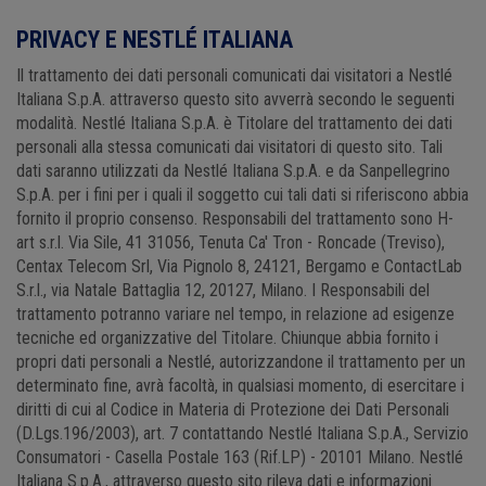
PRIVACY E NESTLÉ ITALIANA
Il trattamento dei dati personali comunicati dai visitatori a Nestlé
Italiana S.p.A. attraverso questo sito avverrà secondo le seguenti
modalità. Nestlé Italiana S.p.A. è Titolare del trattamento dei dati
personali alla stessa comunicati dai visitatori di questo sito. Tali
dati saranno utilizzati da Nestlé Italiana S.p.A. e da Sanpellegrino
S.p.A. per i fini per i quali il soggetto cui tali dati si riferiscono abbia
fornito il proprio consenso. Responsabili del trattamento sono H-
art s.r.l. Via Sile, 41 31056, Tenuta Ca' Tron - Roncade (Treviso),
Centax Telecom Srl, Via Pignolo 8, 24121, Bergamo e ContactLab
S.r.l., via Natale Battaglia 12, 20127, Milano. I Responsabili del
trattamento potranno variare nel tempo, in relazione ad esigenze
tecniche ed organizzative del Titolare. Chiunque abbia fornito i
propri dati personali a Nestlé, autorizzandone il trattamento per un
determinato fine, avrà facoltà, in qualsiasi momento, di esercitare i
diritti di cui al Codice in Materia di Protezione dei Dati Personali
(D.Lgs.196/2003), art. 7 contattando Nestlé Italiana S.p.A., Servizio
Consumatori - Casella Postale 163 (Rif.LP) - 20101 Milano. Nestlé
Italiana S.p.A., attraverso questo sito rileva dati e informazioni