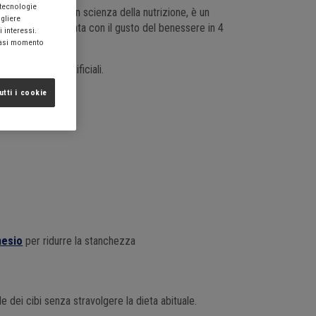
 tecnologie
anni di esperienza in scienza della nutrizione, è un
ogliere
mento della giornata con il gusto del benessere in 4
i interessi.
siasi momento
i, senza aromi artificiali.
utti i cookie
esio
per ridurre la stanchezza
le dei cibi senza stravolgere la dieta abituale.