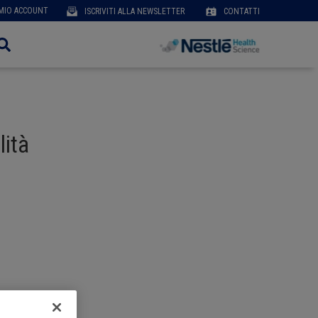
User
 MIO ACCOUNT
ISCRIVITI ALLA NEWSLETTER
CONTATTI
account
menu
lità