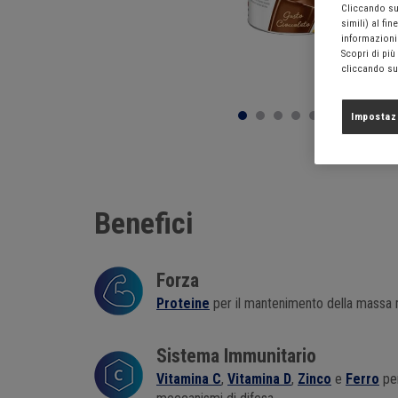
Cliccando sul
simili) al fi
informazioni 
Scopri di più
cliccando su
Impostaz
Benefici
Forza
Proteine
per il mantenimento della massa
Sistema Immunitario
Vitamina C
,
Vitamina D
,
Zinco
e
Ferro
per