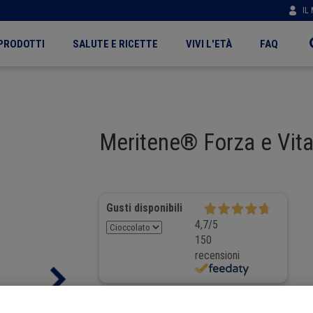
IL
PRODOTTI
SALUTE E RICETTE
VIVI L'ETÀ
FAQ
n
igation
Meritene® Forza e Vita
Gusti disponibili
4,7
/5
150
recensioni