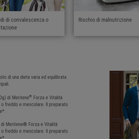
odi di convalescenza o
Rischio di malnutrizione
litazione
o di una dieta varia ed equlibrata.
pali.
®
0g) di Meritene
Forza e Vitalità
o o freddo e mescolare. Il preparato
e*.
 di Meritene® Forza e Vitalità
o o freddo e mescolare. Il preparato
e*.