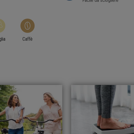
Facile da sciogliere
lia
Caffè