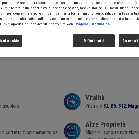
 pulsante "Accetta tutti i cookie" acconsenti all'utilizzo di cookie di prima e terza parte (o
®
Meritene
Forza e vitalità
, frutto di oltre 40 
ne di migliorare la tua esperienza di navigazione web, fare valutazioni sui nostri utenti, racc
alimento in polvere ideale per arricchire ogni mo
utili per consentire a noi e ai nostri partner di fornirti annunci personalizzati in base ai tuo
deliziose varianti.
 sulla nostra informativa sulla privacy e imposta le tue preferenze cliccando qui o in qual
l link "Impostazioni cookie" sul nostro sito web.
Maggiori informazioni
Senza coloranti artificiali, senza zuccheri artificial
ioni cookie
Rifiuta tutti
Accetta t
Vitalità
 muscolare
Vitamine
B2
,
B6
,
B12
,
Magn
Altre Proprietà
 il corretto funzionamento dei
Migliora l’apporto nutriziona