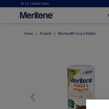
A+
A-
Cambia Colore
Mai
nav
Salta
al
Home
Prodotti
Meritene® Forza e Vitalità
contenuto
principale