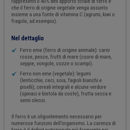
rappresenti il 40% dell'apporto totale di ferro e
che il ferro di origine vegetale venga assunto
insieme a una fonte di vitamina C (agrumi, kiwi o
fragole, ad esempio).
Nel dettaglio
Ferro eme (ferro di origine animale): carni
rosse, pesce, frutti di mare (cuore di mare,
seppie, vongole, cozze o scampi).
Ferro non eme (vegetale): legumi
(lenticchie, ceci, soia, fagioli bianchi e
piselli), cereali integrali e alcune verdure
(spinaci e bietola da coste), frutta secca e
semi oleosi.
Il ferro è un oligoelemento necessario per
numerose funzioni dell'organismo. La carenza di
ferro è il deficit nutrizionale più frequente nei