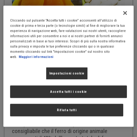
Cliccando sul pulsante "Accetta tutti i cookie" acconsenti all'utilizzo di
cookie di prima e terza parte (o tecnologie simili) al fine di migliorare la tua
esperienza di navigazione web, fare valutazioni sui nostri utenti, raccogliere
informazioni utili per consentire a noi e ai nostri partner di fornirti annunci
personalizzati in base ai tuoi interessi. Scopri di più sulla nostra informativa
sulla privacy e imposta le tue preferenze cliccando qui o in qualsiasi
Ferro
momento cliccando sul link "Impostazioni cookie" sul nostro sito
web.
Maggiori informazioni
Impostazioni cookie
Il ferro di origine animale presenta una maggiore
biodisponibilità (l'organismo può utilizzarlo
meglio) rispetto al ferro di origine vegetale. È
Accetta tutti i cookie
possibile rendere il ferro di origine vegetale più
facile da assorbire e utilizzare consumandolo in
ambiente acido (con vitamina C, o acido
Rifiuta tutti
ascorbico, ad esempio) e in combinazione con
altre proteine animali. Per questo motivo è
consigliabile che il ferro di origine animale