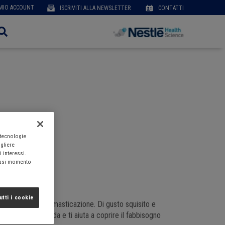
User
 MIO ACCOUNT
ISCRIVITI ALLA NEWSLETTER
CONTATTI
account
menu
 tecnologie
ogliere
i interessi.
siasi momento
utti i cookie
 deglutizione e/o masticazione. Di gusto squisito e
zione o la merenda e ti aiuta a coprire il fabbisogno