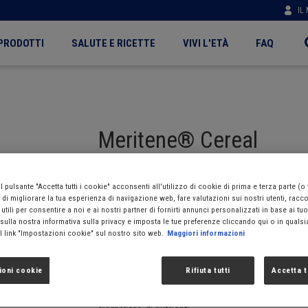
IL
PRODOTTI
SALUTE E RICETTE
VIVI L'ETÀ
FAQ
n
igation
Meritene® Cereal
 pulsante "Accetta tutti i cookie" acconsenti all'utilizzo di cookie di prima e terza parte (o
ne di migliorare la tua esperienza di navigazione web, fare valutazioni sui nostri utenti, racc
Gusti disponibili
utili per consentire a noi e ai nostri partner di fornirti annunci personalizzati in base ai tuo
 sulla nostra informativa sulla privacy e imposta le tue preferenze cliccando qui o in qual
l link "Impostazioni cookie" sul nostro sito web.
Maggiori informazioni
ioni cookie
Rifiuta tutti
Accetta t
Pensato in particolare per adulti con problemi di
consistenza delicata, è perfetto per la prima cola