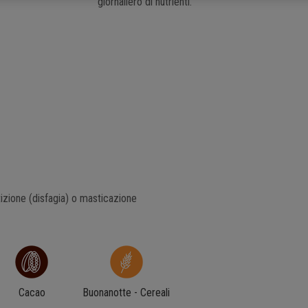
giornaliero di nutrienti.
tizione (disfagia) o masticazione
Cacao
Buonanotte - Cereali