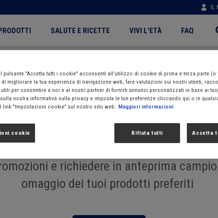
IL
PRODOTTI
SALUTE E RICETTE
VIVI L'ETÀ
FAQ
n
igation
 pulsante "Accetta tutti i cookie" acconsenti all'utilizzo di cookie di prima e terza parte (o
ne di migliorare la tua esperienza di navigazione web, fare valutazioni sui nostri utenti, racc
Grazie!
utili per consentire a noi e ai nostri partner di fornirti annunci personalizzati in base ai tuo
 sulla nostra informativa sulla privacy e imposta le tue preferenze cliccando qui o in qual
l link "Impostazioni cookie" sul nostro sito web.
Maggiori informazioni
Grazie per esserti iscritto a My Meritene,
ioni cookie
Rifiuta tutti
Accetta t
pleta il tuo profilo per approfittare di spec
romozioni e richiedere in anteprima campio
omaggio dei tuoi prodotti preferiti