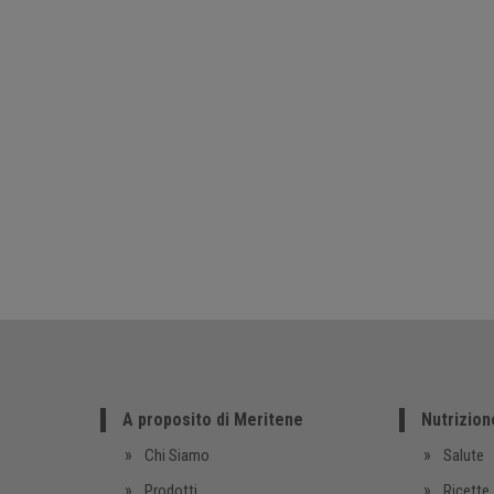
A proposito di Meritene
Nutrizion
Chi Siamo
Salute
Prodotti
Ricette