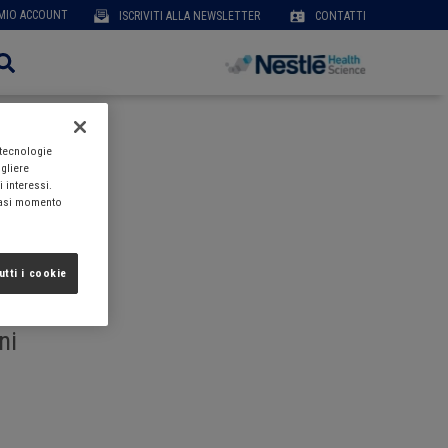
User
 MIO ACCOUNT
ISCRIVITI ALLA NEWSLETTER
CONTATTI
account
menu
 tecnologie
ogliere
i interessi.
siasi momento
utti i cookie
iali
ni