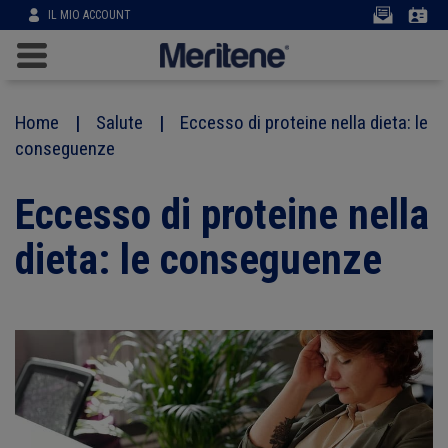
User
IL MIO ACCOUNT
account
menu
Main
navigation
Salta
al
Home
Salute
Eccesso di proteine nella dieta: le
contenuto
conseguenze
principale
Eccesso di proteine nella
dieta: le conseguenze