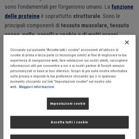
sono fondamentali per l’organismo umano. La
funzione
delle proteine
è soprattutto
strutturale
. Sono le
principali componenti di
tessuto muscolare, tessuto
osseo, pelle, capelli e unghie e di molti organi
.
Cliccando sul pulsante "Accetta tutti i cookie" acconsenti all'utilizzo di
La dose di assunzione giornaliera raccomandata per
cookie di prima e terza parte (o tecnologie simili) al fine di migliorare la tua
adulto è di
0.8 g di proteine per kg
di massa corporea.
esperienza di navigazione web, fare valutazioni sui nostri utenti, raccogliere
informazioni utili per consentire a noi e ai nostri partner di fornirti annunci
Oltre i
60 anni
la quantità sale a
1.0-1.2 g/kg fino a 2.0
personalizzati in base ai tuoi interessi. Scopri di più sulla nostra informativa
sulla privacy e imposta le tue preferenze cliccando qui o in qualsiasi
g/kg
nel caso di malattie croniche o intensa attività
momento cliccando sul link "Impostazioni cookie" sul nostro sito
web.
Maggiori informazioni
1
sportiva.
Oltre a questa soglia si può parlare di eccesso di
Impostazioni cookie
proteine
, che, tuttavia, entro certi limiti (2g/kg) non
sembra avere conseguenze a medio termine. Ma nel
Accetta tutti i cookie
lungo termine le cose cambiano.