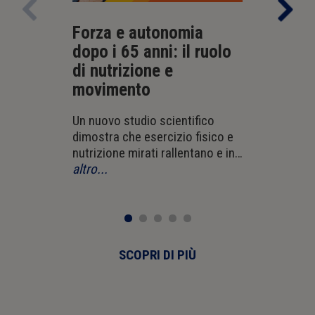
Forza e autonomia
L’energi
dopo i 65 anni: il ruolo
La longevit
di nutrizione e
individuale.
movimento
altro...
Un nuovo studio scientifico
dimostra che esercizio fisico e
nutrizione mirati rallentano e in
parte invertono
altro...
l'invecchiamento biologico,
anche nelle persone fragili.
SCOPRI DI PIÙ